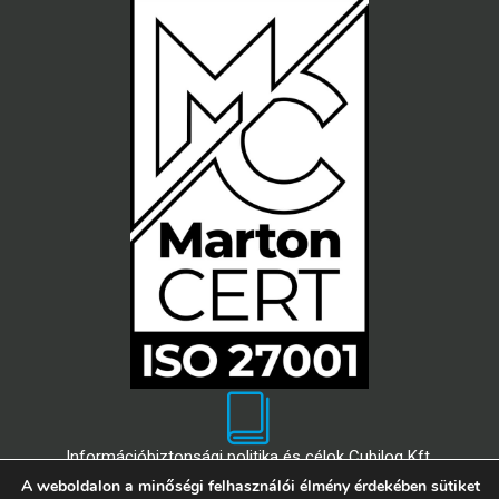
Információbiztonsági politika és célok Cubilog Kft.
A weboldalon a minőségi felhasználói élmény érdekében sütiket