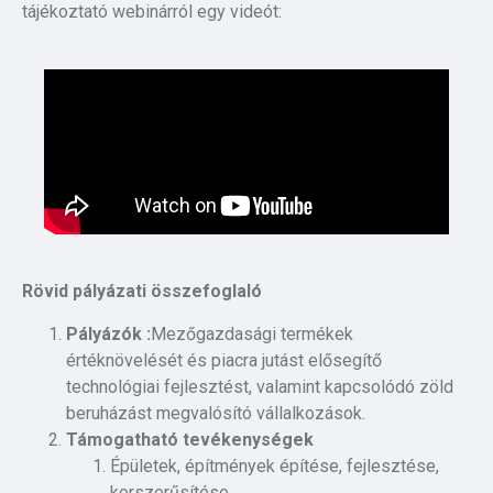
tájékoztató webinárról egy videót:
Rövid pályázati összefoglaló
Pályázók :
Mezőgazdasági termékek
értéknövelését és piacra jutást elősegítő
technológiai fejlesztést, valamint kapcsolódó zöld
beruházást megvalósító vállalkozások.
Támogatható tevékenységek
Épületek, építmények építése, fejlesztése,
korszerűsítése.