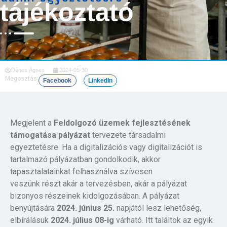
tájékoztató
Dénes Ágnes
2024-05-30
Megosztás:
Facebook
LinkedIn
Megjelent a
Feldolgozó üzemek fejlesztésének
támogatása pályázat
tervezete társadalmi
egyeztetésre. Ha a digitalizációs vagy digitalizációt is
tartalmazó pályázatban gondolkodik, akkor
tapasztalatainkat felhasználva szívesen
veszünk részt akár a tervezésben, akár a pályázat
bizonyos részeinek kidolgozásában. A pályázat
benyújtására
2024. június 25.
napjától lesz lehetőség,
elbírálásuk
2024. július 08-ig
várható. Itt találtok az egyik