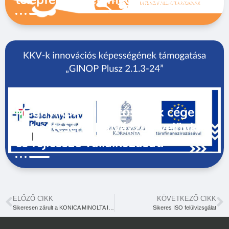
Megnyíltak a lehetőségek cége
fejlesztésére! Pályázzon velünk,
és fejlessze vállalkozását!
ELŐZŐ CIKK
KÖVETKEZŐ CIKK
Sikeresen zárult a KONICA MINOLTA IOT LIVE SHOW 2024!
Sikeres ISO felülvizsgálat