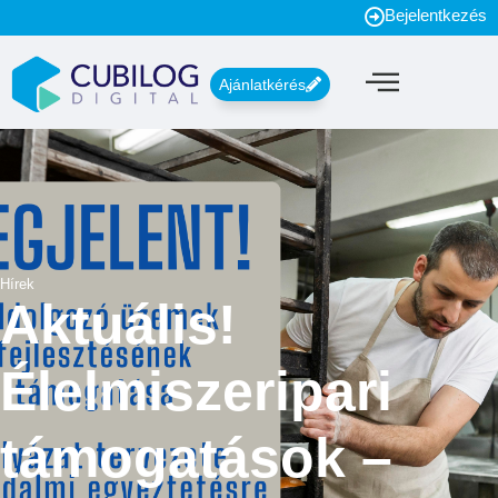
Bejelentkezés
Ajánlatkérés
Hírek
Aktuális!
Élelmiszeripari
támogatások –