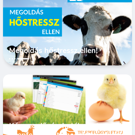
Megoldás hőstressz ellen!
Kármegelőzés, hatékony termelés
telepfelügyeleti megoldásunkkal!